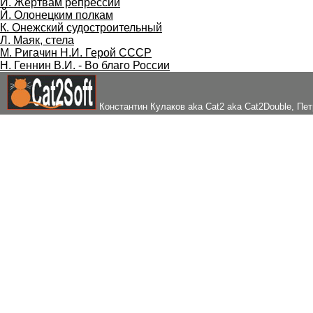
И. Жертвам репрессий
Й. Олонецким полкам
К. Онежский судостроительный
Л. Маяк, стела
М. Ригачин Н.И. Герой СССР
Н. Геннин В.И. - Во благо России
Константин Кулаков aka Cat2 aka Cat2Double
, Пе