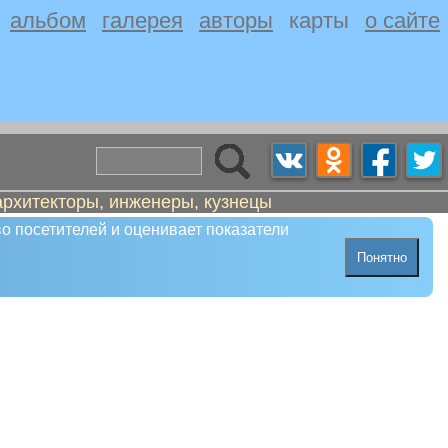
альбом
галерея
авторы
карты
о сайте
архитекторы, инженеры, кузнецы
о посетителей и оценивает показатели
Понятно