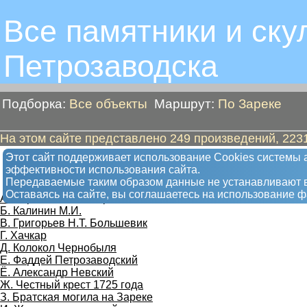
Все памятники и ску
Петрозаводскa
Подборка:
Все объекты
Маршрут:
По Зареке
На этом сайте представлено 249 произведений, 2231
По Зареке
Этот сайт поддерживает использование Сookies системы а
эффективности использования сайта.
Пешком от "Варламов Н.Г., сержант" до "
Передаваемые таким образом данные не устанавливают в
Оставаясь на сайте, вы соглашаетесь на использование 
А. Варламов Н.Г., сержант
Б. Калинин М.И.
В. Григорьев Н.Т. Большевик
Г. Хачкар
Д. Колокол Чернобыля
Е. Фаддей Петрозаводский
Ё. Александр Невский
Ж. Честный крест 1725 года
З. Братская могила на Зареке