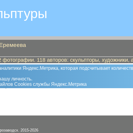
льптуры
 Еремеева
 фотографии. 118 авторов: скульпторы, художники, 
налитики Яндекс.Метрика, которая подсчитывает количеств
бернатор"
ашу личность.
файлов Сookies службы Яндекс.Метрика
мотреть
трозаводск. 2015-2026