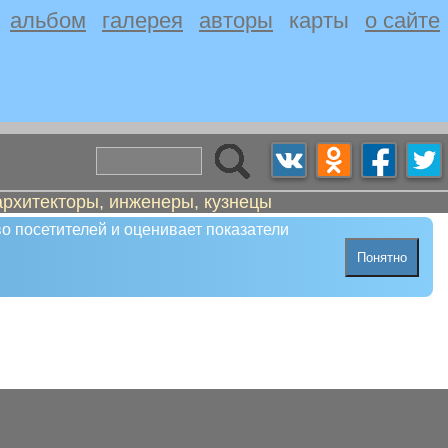
альбом
галерея
авторы
карты
о сайте
архитекторы, инженеры, кузнецы
о посетителей и оценивает показатели
Понятно