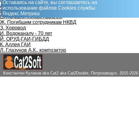
Оставаясь на сайте, вы соглашаетесь на
Д. Жуков Г.К., маршал
использование файлов Сookies службы
Е. Птица-счастье
Яндекс.Метрика
Ё. Пограничникам Карелии
Ж. Погибшим сотрудникам НКВД
З. Хоровод
И. Водоканалу - 70 лет
Й. ОРУД-ГАИ-ГИБДД
К. Аллея ГАИ
Л. Глазунов А.К., композитор
Константин Кулаков aka Cat2 aka Cat2Double
, Петрозаводск. 2015-2026