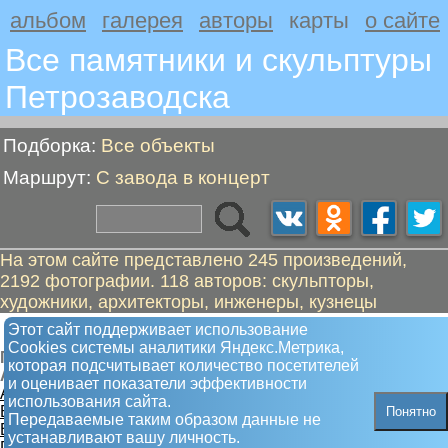
альбом
галерея
авторы
карты
о сайте
Все памятники и скульптуры
Петрозаводскa
Подборка:
Все объекты
Маршрут:
С завода в концерт
На этом сайте представлено 245 произведений,
2192 фотографии. 118 авторов: скульпторы,
художники, архитекторы, инженеры, кузнецы
С завода в концерт
Этот сайт поддерживает использование
Сookies системы аналитики Яндекс.Метрика,
Пешком от "Петрозаводскмашу - 50 лет" до "Глазунов
которая подсчитывает количество посетителей
А.К., композитор"
и оценивает показатели эффективности
А. Петрозаводскмашу - 50 лет
использования сайта.
Б. Зайцев В.М., танкист
Понятно
Передаваемые таким образом данные не
В. Мелентьева М.В., партизанка
устанавливают вашу личность.
Г. Лисицына А.М., партизанка