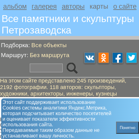
альбом
галерея
авторы
карты
о сайте
Все памятники и скульптуры
Петрозаводскa
Подборка:
Все объекты
Маршрут:
Без маршрута
На этом сайте представлено 245 произведений,
2192 фотографии. 118 авторов: скульпторы,
художники, архитекторы, инженеры, кузнецы
Карта расположения памятников и
Этот сайт поддерживает использование
Сookies системы аналитики Яндекс.Метрика,
скульптур в Петрозаводске
которая подсчитывает количество посетителей
и оценивает показатели эффективности
Все объекты
использования сайта.
Самая полная карта памятников и скульптур.
Понятно
Передаваемые таким образом данные не
Увлекательные туристкие маршруты от памятника к
устанавливают вашу личность.
памятнику