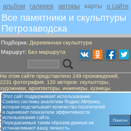
альбом
галерея
авторы
карты
о сайте
Все памятники и скульптуры
Петрозаводскa
Подборка:
Деревянная скульптура
Маршрут:
Без маршрута
На этом сайте представлено 249 произведений,
2231 фотография. 120 авторов: скульпторы,
художники, архитекторы, инженеры, кузнецы
Карта расположения памятников и
Этот сайт поддерживает использование
Сookies системы аналитики Яндекс.Метрика,
скульптур в Петрозаводске
которая подсчитывает количество посетителей
и оценивает показатели эффективности
Деревянная скульптура
использования сайта.
Самая полная карта памятников и скульптур.
Понятно
Передаваемые таким образом данные не
Увлекательные туристкие маршруты от памятника к
устанавливают вашу личность.
памятнику