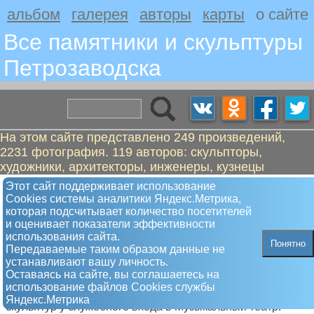
альбом
галерея
авторы
карты
о сайте
Все памятники и скульптуры
Петрозаводскa
На этом сайте представлено 249 произведений,
2231 фотография. 119 авторов: скульпторы,
художники, архитекторы, инженеры, кузнецы
Этот сайт поддерживает использование
Сколько памятников в
Сookies системы аналитики Яндекс.Метрика,
Петрозаводске?
которая подсчитывает количество посетителей
и оценивает показатели эффективности
Казалось бы, запусти поисковик и ответ
использования сайта.
будет получен. Не счесть сайтов, которые
Понятно
Передаваемые таким образом данные не
громко объявляют, что на них можно
устанавливают вашу личность.
увидеть все памятники Петрозаводска. Обычно там
Оставаясь на сайте, вы соглашаетесь на
находится десяток фотографий с набережной и памятник
использование файлов Сookies службы
Ленину. Даже во всезнающей Вике нет, например,
Яндекс.Метрика
скульптур у служебного входа в Музыкальный театр.