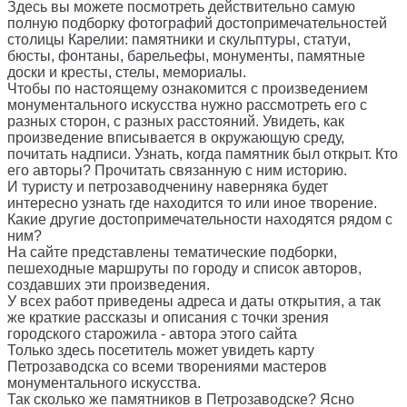
Здесь вы можете посмотреть действительно самую
полную подборку фотографий достопримечательностей
столицы Карелии: памятники и скульптуры, статуи,
бюсты, фонтаны, барельефы, монументы, памятные
доски и кресты, стелы, мемориалы.
Чтобы по настоящему ознакомится с произведением
монументального искусства нужно рассмотреть его с
разных сторон, с разных расстояний. Увидеть, как
произведение вписывается в окружающую среду,
почитать надписи. Узнать, когда памятник был открыт. Кто
его авторы? Прочитать связанную с ним историю.
И туристу и петрозаводченину наверняка будет
интересно узнать где находится то или иное творение.
Какие другие достопримечательности находятся рядом с
ним?
На сайте представлены тематические подборки,
пешеходные маршруты по городу и список авторов,
создавших эти произведения.
У всех работ приведены адреса и даты открытия, а так
же краткие рассказы и описания с точки зрения
городского старожила - автора этого сайта
Только здесь посетитель может увидеть карту
Петрозаводска со всеми творениями мастеров
монументального искусства.
Так сколько же памятников в Петрозаводске? Ясно