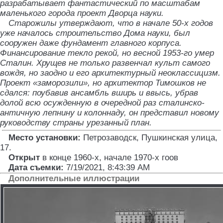
разрабатывает фантастический по масштабам
маленького города проект Дворца науки.
Старожилы утверждают, что в начале 50-х годов
уже началось строительство Дома науки, был
сооружен даже фундамент главного корпуса.
Финансирование текло рекой, но весной 1953-го умер
Сталин. Хрущев не только развенчал культ самого
вождя, но заодно и его архитектурный неоклассицизм.
Проект «заморозили», но архитектор Тимошков не
сдался: поубавив ансамбль вширь и ввысь, убрав
долой всю осужденную в очередной раз сталинско-
античную лепнину и колоннаду, он представил новому
руководству страны урезанный план.
Место установки:
Петрозаводск, Пушкинская улица,
17
.
Открыт
в конце 1960-х, начале 1970-х гоов
Дата съемки:
7/19/2021, 8:43:39 AM
Дополнительные иллюстрации