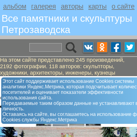
альбом
галерея
авторы
карты
о сайте
Все памятники и скульптуры
Петрозаводскa
На этом сайте представлено 245 произведений,
2192 фотографии. 118 авторов: скульпторы,
художники, архитекторы, инженеры, кузнецы
Фонтан у Карельского научного
Этот сайт поддерживает использование Сookies системы
аналитики Яндекс.Метрика, которая подсчитывает количес
центра РАН
посетителей и оценивает показатели эффективности
использования сайта.
Фонтан
Передаваемые таким образом данные не устанавливают 
личность.
Оставаясь на сайте, вы соглашаетесь на использование 
Сookies службы Яндекс.Метрика