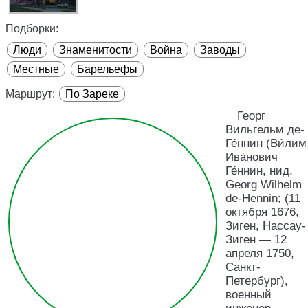
Подборки:
Люди
Знаменитости
Война
Заводы
Местные
Барельефы
Маршрут:
По Зареке
Георг
Вильгельм де-
Ге́ннин (Ви́лим
Ива́нович
Ге́ннин, нид.
Georg Wilhelm
de-Hennin; (11
октября 1676,
Зиген, Нассау-
Зиген — 12
апреля 1750,
Санкт-
Петербург),
военный