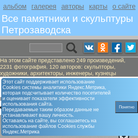
альбом
галерея
авторы
карты
о сайте
Все памятники и скульптуры
Петрозаводскa
На этом сайте представлено 249 произведений,
2231 фотография. 120 авторов: скульпторы,
художники, архитекторы, инженеры, кузнецы
Геннин, Вилим Иванович - Во благо
Этот сайт поддерживает использование
Сookies системы аналитики Яндекс.Метрика,
России
которая подсчитывает количество посетителей
и оценивает показатели эффективности
Барельеф
использования сайта.
Понятно
Передаваемые таким образом данные не
устанавливают вашу личность.
Оставаясь на сайте, вы соглашаетесь на
использование файлов Сookies службы
Яндекс.Метрика