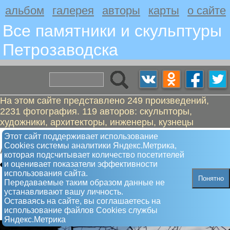
альбом
галерея
авторы
карты
о сайте
Все памятники и скульптуры
Петрозаводскa
На этом сайте представлено 249 произведений,
2231 фотография. 119 авторов: скульпторы,
художники, архитекторы, инженеры, кузнецы
Купола
Этот сайт поддерживает использование
Сookies системы аналитики Яндекс.Метрика,
Арт-объект
которая подсчитывает количество посетителей
и оценивает показатели эффективности
использования сайта.
Понятно
Передаваемые таким образом данные не
устанавливают вашу личность.
Оставаясь на сайте, вы соглашаетесь на
использование файлов Сookies службы
Яндекс.Метрика