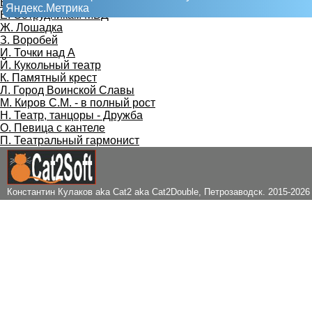
Е. Гаскойн, Чарльз
Яндекс.Метрика
Ё. Сотрудникам МВД
Ж. Лошадка
З. Воробей
И. Точки над А
Й. Кукольный театр
К. Памятный крест
Л. Город Воинской Славы
М. Киров С.М. - в полный рост
Н. Театр, танцоры - Дружба
О. Певица с кантеле
П. Театральный гармонист
Константин Кулаков aka Cat2 aka Cat2Double
, Петрозаводск. 2015-2026