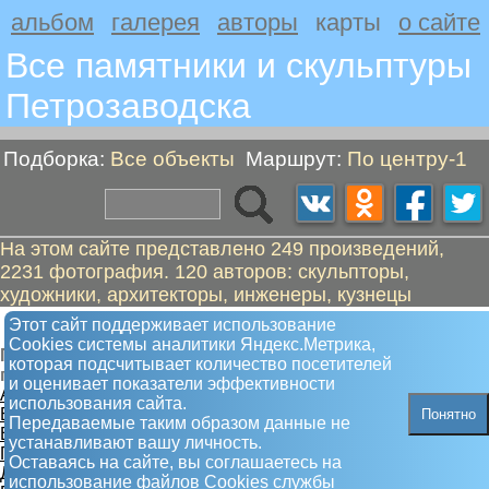
альбом
галерея
авторы
карты
о сайте
Все памятники и скульптуры
Петрозаводскa
Подборка:
Все объекты
Маршрут:
По центру-1
На этом сайте представлено 249 произведений,
2231 фотография. 120 авторов: скульпторы,
художники, архитекторы, инженеры, кузнецы
По центру-1
Этот сайт поддерживает использование
Сookies системы аналитики Яндекс.Метрика,
Пешком от "Андропов Ю.В." до "Театральный
которая подсчитывает количество посетителей
гармонист"
и оценивает показатели эффективности
А. Андропов Ю.В.
использования сайта.
Б. Державин Г.Р., портрет
Понятно
Передаваемые таким образом данные не
В. Львы
устанавливают вашу личность.
Г. Вечный огонь
Оставаясь на сайте, вы соглашаетесь на
Д. Братская могила
использование файлов Сookies службы