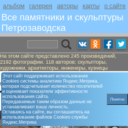
альбом
галерея
авторы
карты
о сайте
Все памятники и скульптуры
Петрозаводскa
На этом сайте представлено 245 произведений,
2192 фотографии. 118 авторов: скульпторы,
художники, архитекторы, инженеры, кузнецы
Распятие у католического храма
Этот сайт поддерживает использование
Сookies системы аналитики Яндекс.Метрика,
Крест
которая подсчитывает количество посетителей
и оценивает показатели эффективности
использования сайта.
Понятно
Передаваемые таким образом данные не
устанавливают вашу личность.
Оставаясь на сайте, вы соглашаетесь на
использование файлов Сookies службы
Яндекс.Метрика