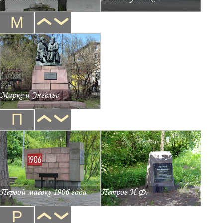
М
Маркс и Энгельс
П
Первой маёвке 1906 года
Петров И.Ф.
Р