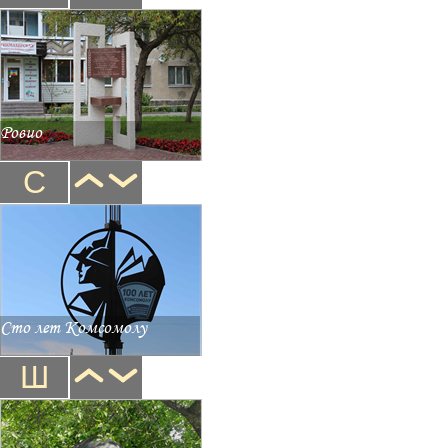
Ровио
С
Сто лет Комсомолу
Ш