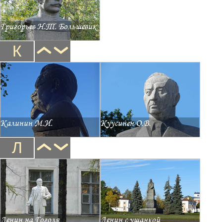
Григорьев Н.Т. Большевик
К
Калинин М.И.
Куусинен О.В.
Л
Ленин на Гоголя
Ленин с ушанкой