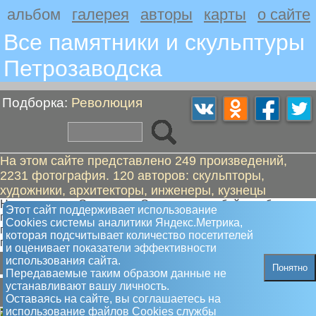
альбом
галерея
авторы
карты
о сайте
Все памятники и скульптуры
Петрозаводскa
Подборка:
Революция
На этом сайте представлено 249 произведений,
2231 фотография. 120 авторов: скульпторы,
художники, архитекторы, инженеры, кузнецы
Ни один город Советского Союза не мог обойтись без
Этот сайт поддерживает использование
памятников революционерам. Своих героев у нас было не
Сookies системы аналитики Яндекс.Метрика,
густо, поэтому больше всего было вождей мирового
которая подсчитывает количество посетителей
пролетариата и членов советского правительства
и оценивает показатели эффективности
А
Б
Г
К
Л
М
П
Р
С
Ш
использования сайта.
Понятно
Передаваемые таким образом данные не
А
устанавливают вашу личность.
Оставаясь на сайте, вы соглашаетесь на
использование файлов Сookies службы