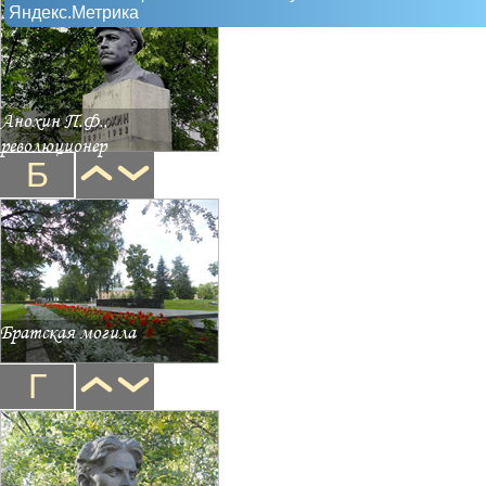
Яндекс.Метрика
Анохин П.Ф.,
революционер
Б
Братская могила
Г