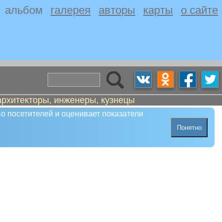
альбом
галерея
авторы
карты
о сайте
архитекторы, инженеры, кузнецы
о посетителей и оценивает показатели
Понятно