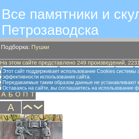
Все памятники и ску
Петрозаводскa
Подборка:
Пушки
На этом сайте представлено 249 произведений, 2231
Петрозаводск в истории России - город и завод оборонной
Этот сайт поддерживает использование Сookies системы а
позднее Александровского завода гремели на полях сраже
эффективности использования сайта.
Снаряды Александровского завода летали во время Перво
Передаваемые таким образом данные не устанавливают в
При Советской власти завод перешел на выпуск мирной про
Оставаясь на сайте, вы соглашаетесь на использование 
А
Б
О
П
Т
А