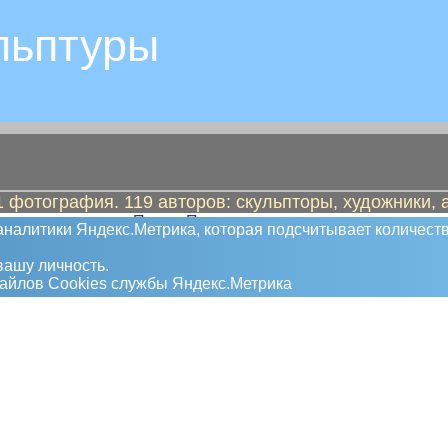
льптуры
 фотография. 119 авторов: скульпторы, художники, 
 промышленности. Пушки Петровского, а
налитики Яндекс.Метрика, которая подсчитывает количеств
ний от Северной до Крымской войны.
й Мировой.
ашу личность.
дуции, но пушки не ушли из истории города.
файлов Сookies службы Яндекс.Метрика