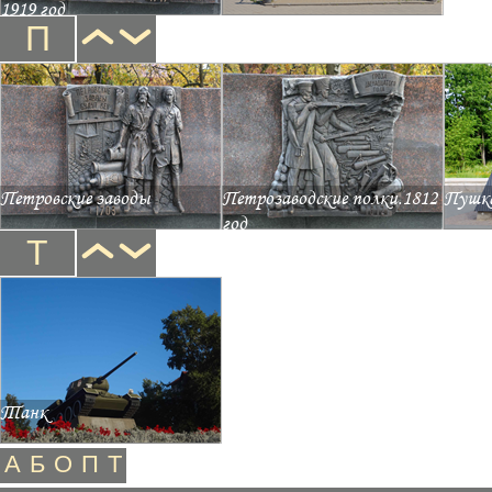
1919 год
П
Петровские заводы
Петрозаводские полки.1812
Пушк
год
Т
Танк
А
Б
О
П
Т