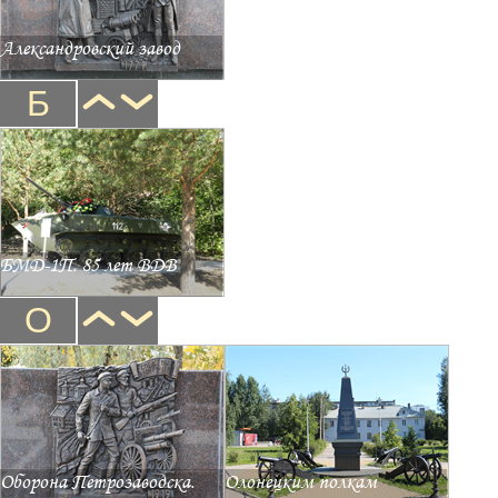
Александровский завод
Б
БМД-1П. 85 лет ВДВ
О
Оборона Петрозаводска.
Олонецким полкам