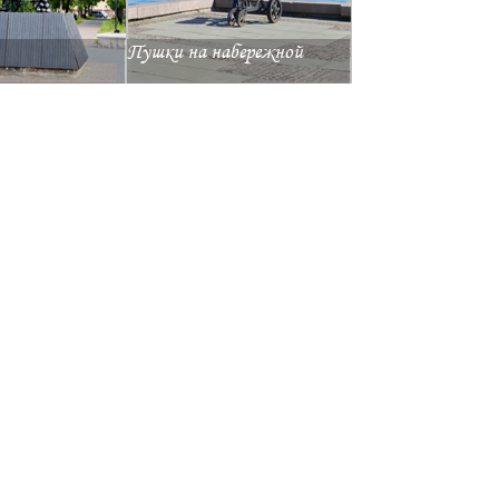
Пушки на набережной