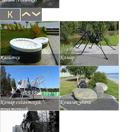
К
Калитки
Комар
Комар гигантский,
Кошелек удачи
тракторный