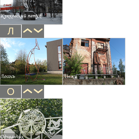
Кукковский петух
Л
Лосось
Лыжи
О
Одуванчик