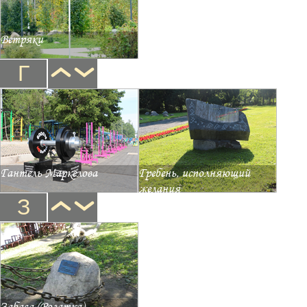
Ветряки
Г
Гантель Маркелова
Гребень, исполняющий
желания
З
Забава (Рогатка)