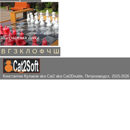
Шахматная доска
В
Г
З
К
Л
О
Ф
Ч
Ш
Константин Кулаков aka Cat2 aka Cat2Double
, Петрозаводск. 2015-2026