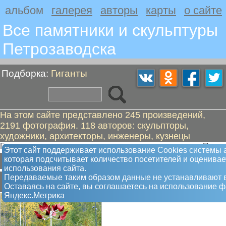
альбом
галерея
авторы
карты
о сайте
Все памятники и скульптуры
Петрозаводскa
Подборка:
Гиганты
На этом сайте представлено 245 произведений,
2191 фотография. 118 авторов: скульпторы,
художники, архитекторы, инженеры, кузнецы
Гигантские предметы и животные - неизменная часть Петр
Этот сайт поддерживает использование Сookies системы 
В
Г
З
К
Л
О
Ф
Ч
Ш
которая подсчитывает количество посетителей и оценива
использования сайта.
В
Передаваемые таким образом данные не устанавливают в
Оставаясь на сайте, вы соглашаетесь на использование 
Яндекс.Метрика