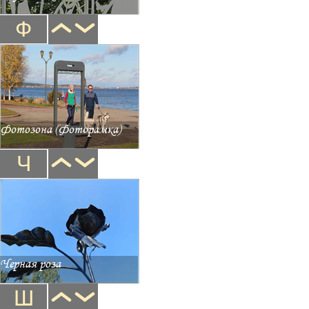
Ф
Фотозона (Фоторамка)
Ч
Черная роза
Ш