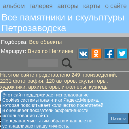
альбом
галерея
авторы
карты
о сайте
Все памятники и скульптуры
Петрозаводскa
Подборка:
Все объекты
Маршрут:
Вниз по Неглинке
На этом сайте представлено 249 произведений,
2231 фотография. 120 авторов: скульпторы,
художники, архитекторы, инженеры, кузнецы
Вниз по Неглинке
Этот сайт поддерживает использование
Сookies системы аналитики Яндекс.Метрика,
Пешком от "Бойцам 272 дивизии" до "Черный
которая подсчитывает количество посетителей
тюльпан. Афган"
и оценивает показатели эффективности
А. Бойцам 272 дивизии
использования сайта.
Б. Топографический центр
Понятно
Передаваемые таким образом данные не
В. Партизанская улица
устанавливают вашу личность.
Г. Альтшуллер Г.С.