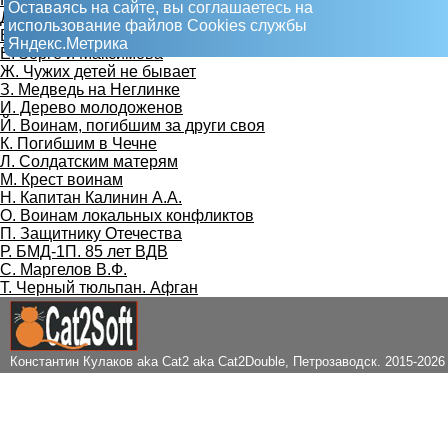
Оставаясь на сайте, вы соглашаетесь на
Д. Концлагерь 6
использование файлов Сookies службы
Е. Кубик
Яндекс.Метрика
Ё. Зорге и Максимова
Ж. Чужих детей не бывает
З. Медведь на Неглинке
И. Дерево молодоженов
Й. Воинам, погибшим за други своя
К. Погибшим в Чечне
Л. Солдатским матерям
М. Крест воинам
Н. Капитан Калинин А.А.
О. Воинам локальных конфликтов
П. Защитнику Отечества
Р. БМД-1П. 85 лет ВДВ
С. Маргелов В.Ф.
Т. Черный тюльпан. Афган
Константин Кулаков aka Cat2 aka Cat2Double
, Петрозаводск. 2015-2026