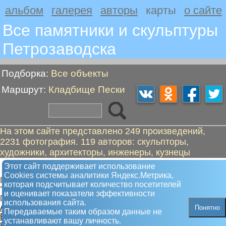
альбом
галерея
авторы
карты
о сайте
Все памятники и скульптуры
Петрозаводскa
Подборка:
Все объекты
Маршрут:
Кладбище Пески
На этом сайте представлено 249 произведений,
2231 фотография. 119 авторов: скульпторы,
художники, архитекторы, инженеры, кузнецы
Кладбище Пески
Этот сайт поддерживает использование
Сookies системы аналитики Яндекс.Метрика,
Пешком от "Памяти погибших жителей" до
которая подсчитывает количество посетителей
"Защитникам Петрозаводска"
и оценивает показатели эффективности
Помним. Не простим
использования сайта.
А. Памяти погибших жителей
Понятно
Передаваемые таким образом данные не
Б. Памяти жертв оккупации
устанавливают вашу личность.
В. Защитникам Петрозаводска