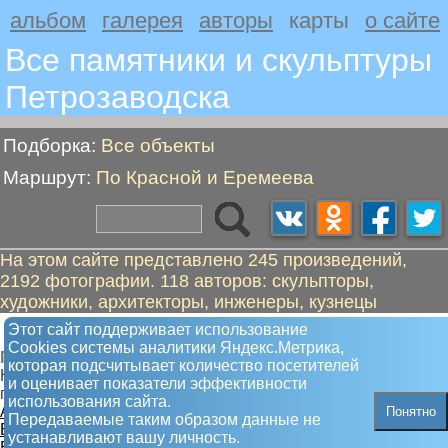
альбом
галерея
авторы
карты
о сайте
Все памятники и скульптуры
Петрозаводскa
Подборка:
Все объекты
Маршрут:
По Красной и Еремеева
На этом сайте представлено 245 произведений,
2192 фотографии. 118 авторов: скульпторы,
художники, архитекторы, инженеры, кузнецы
По Красной и Еремеева
Этот сайт поддерживает использование
Сookies системы аналитики Яндекс.Метрика,
Пешком от "Кубик" до "Левашов В.А., губернатор"
которая подсчитывает количество посетителей
Не самые посещаемые улицы, но на них тоже есть что
и оценивает показатели эффективности
посмотреть
использования сайта.
А. Кубик
Понятно
Передаваемые таким образом данные не
Б. Галерея Героев СССР
устанавливают вашу личность.
В. Что раньше?