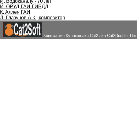
И. Водоканалу - 70 лет
Й. ОРУД-ГАИ-ГИБДД
К. Аллея ГАИ
Л. Глазунов А.К., композитор
Константин Кулаков aka Cat2 aka Cat2Double
, Пе