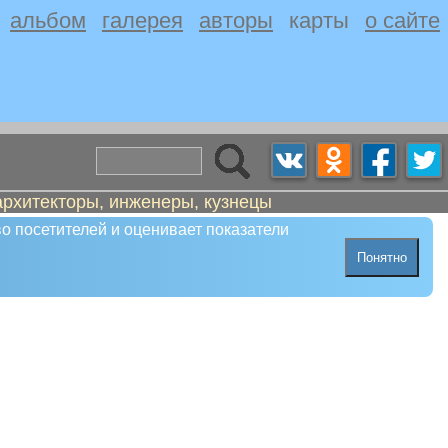
альбом
галерея
авторы
карты
о сайте
архитекторы, инженеры, кузнецы
о посетителей и оценивает показатели
Понятно