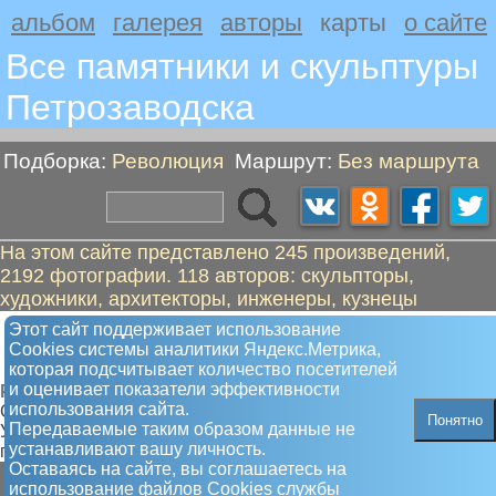
альбом
галерея
авторы
карты
о сайте
Все памятники и скульптуры
Петрозаводскa
Подборка:
Революция
Маршрут:
Без маршрута
На этом сайте представлено 245 произведений,
2192 фотографии. 118 авторов: скульпторы,
художники, архитекторы, инженеры, кузнецы
Карта расположения памятников и
Этот сайт поддерживает использование
Сookies системы аналитики Яндекс.Метрика,
скульптур в Петрозаводске
которая подсчитывает количество посетителей
и оценивает показатели эффективности
Революция
использования сайта.
Самая полная карта памятников и скульптур.
Понятно
Передаваемые таким образом данные не
Увлекательные туристкие маршруты от памятника к
устанавливают вашу личность.
памятнику
Оставаясь на сайте, вы соглашаетесь на
использование файлов Сookies службы