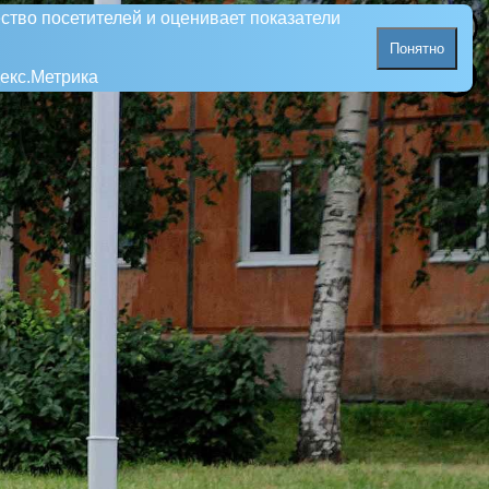
ство посетителей и оценивает показатели
Понятно
екс.Метрика