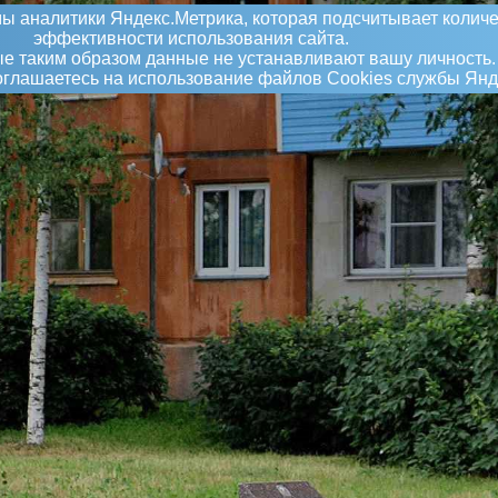
ы аналитики Яндекс.Метрика, которая подсчитывает количе
эффективности использования сайта.
 таким образом данные не устанавливают вашу личность.
соглашаетесь на использование файлов Сookies службы Янд