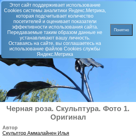
Этот сайт поддерживает использование
Сookies системы аналитики Яндекс.Метрика,
которая подсчитывает количество
посетителей и оценивает показатели
эффективности использования сайта.
Понятно
Передаваемые таким образом данные не
устанавливают вашу личность.
Оставаясь на сайте, вы соглашаетесь на
использование файлов Сookies службы
Яндекс.Метрика
Черная роза
.
Скульптура
. Фото 1.
Оригинал
Автор
Скульптор
Аммалайнен Илья