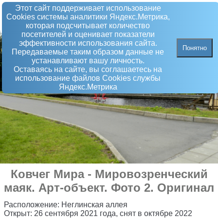
Этот сайт поддерживает использование
Сookies системы аналитики Яндекс.Метрика,
которая подсчитывает количество
посетителей и оценивает показатели
эффективности использования сайта.
Понятно
Передаваемые таким образом данные не
устанавливают вашу личность.
Оставаясь на сайте, вы соглашаетесь на
использование файлов Сookies службы
Яндекс.Метрика
Ковчег Мира - Мировозренческий
маяк
.
Арт-объект
. Фото 2. Оригинал
Расположение:
Неглинская аллея
Открыт:
26 сентября 2021 года, снят в октябре 2022