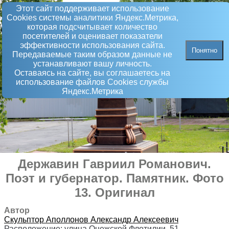
Этот сайт поддерживает использование
Сookies системы аналитики Яндекс.Метрика,
которая подсчитывает количество
посетителей и оценивает показатели
эффективности использования сайта.
Понятно
Передаваемые таким образом данные не
устанавливают вашу личность.
Оставаясь на сайте, вы соглашаетесь на
использование файлов Сookies службы
Яндекс.Метрика
Державин Гавриил Романович.
Поэт и губернатор
.
Памятник
. Фото
13. Оригинал
Автор
Скульптор
Аполлонов Александр Алексеевич
Расположение:
улица Онежской Флотилии, 51