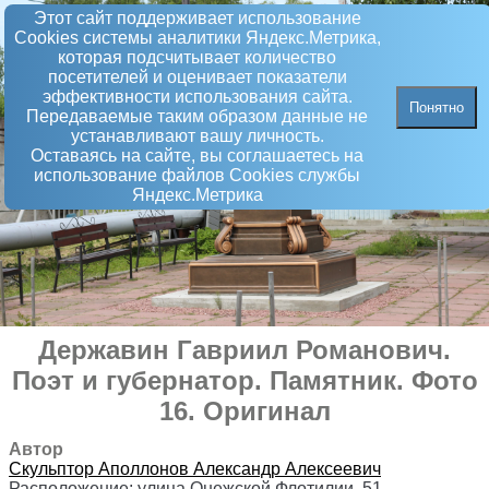
Этот сайт поддерживает использование
Сookies системы аналитики Яндекс.Метрика,
которая подсчитывает количество
посетителей и оценивает показатели
эффективности использования сайта.
Понятно
Передаваемые таким образом данные не
устанавливают вашу личность.
Оставаясь на сайте, вы соглашаетесь на
использование файлов Сookies службы
Яндекс.Метрика
Державин Гавриил Романович.
Поэт и губернатор
.
Памятник
. Фото
16. Оригинал
Автор
Скульптор
Аполлонов Александр Алексеевич
Расположение:
улица Онежской Флотилии, 51