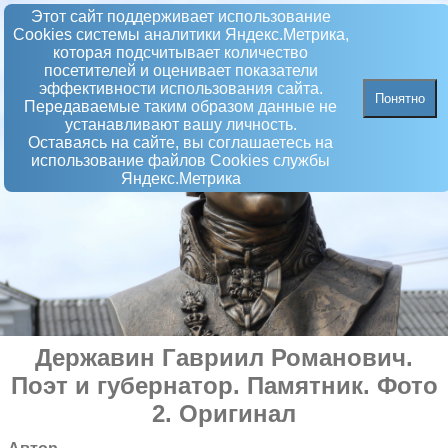
Этот сайт поддерживает использование
Сookies системы аналитики Яндекс.Метрика,
которая подсчитывает количество
посетителей и оценивает показатели
эффективности использования сайта.
Понятно
Передаваемые таким образом данные не
устанавливают вашу личность.
Оставаясь на сайте, вы соглашаетесь на
использование файлов Сookies службы
Яндекс.Метрика
Державин Гавриил Романович.
Поэт и губернатор
.
Памятник
. Фото
2. Оригинал