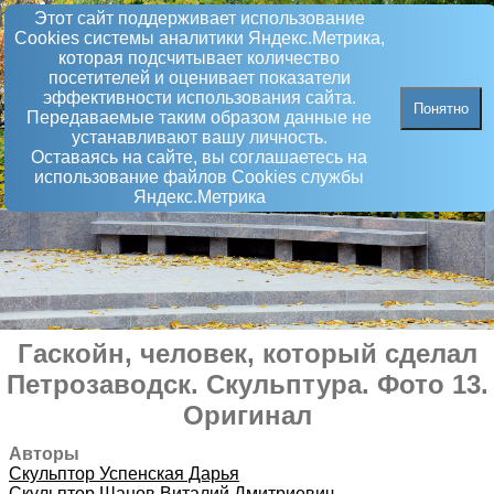
Этот сайт поддерживает использование
Сookies системы аналитики Яндекс.Метрика,
которая подсчитывает количество
посетителей и оценивает показатели
эффективности использования сайта.
Понятно
Передаваемые таким образом данные не
устанавливают вашу личность.
Оставаясь на сайте, вы соглашаетесь на
использование файлов Сookies службы
Яндекс.Метрика
Гаскойн, человек, который сделал
Петрозаводск
.
Скульптура
. Фото 13.
Оригинал
Авторы
Скульптор
Успенская Дарья
Скульптор
Шанов Виталий Дмитриевич