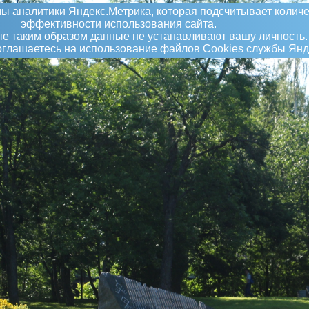
ы аналитики Яндекс.Метрика, которая подсчитывает количе
эффективности использования сайта.
 таким образом данные не устанавливают вашу личность.
соглашаетесь на использование файлов Сookies службы Янд