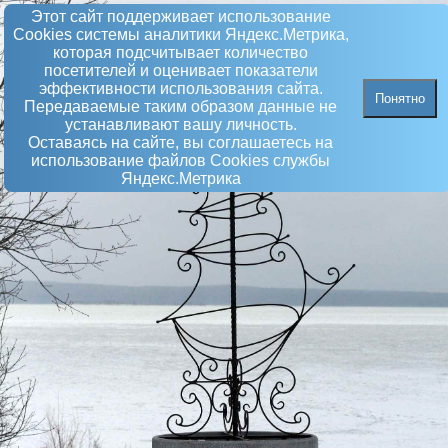
Этот сайт поддерживает использование
Сookies системы аналитики Яндекс.Метрика,
которая подсчитывает количество
посетителей и оценивает показатели
эффективности использования сайта.
Понятно
Передаваемые таким образом данные не
устанавливают вашу личность.
Оставаясь на сайте, вы соглашаетесь на
использование файлов Сookies службы
Яндекс.Метрика