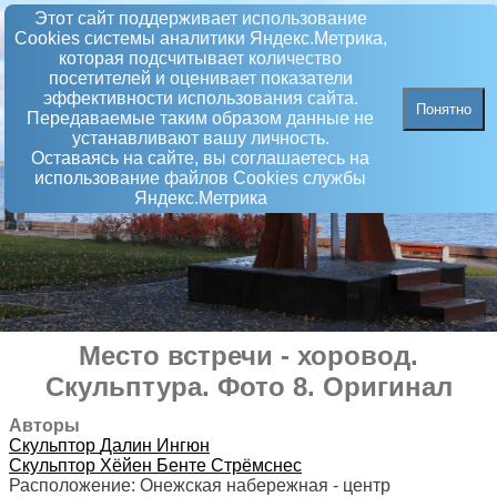
Этот сайт поддерживает использование
Сookies системы аналитики Яндекс.Метрика,
которая подсчитывает количество
посетителей и оценивает показатели
эффективности использования сайта.
Понятно
Передаваемые таким образом данные не
устанавливают вашу личность.
Оставаясь на сайте, вы соглашаетесь на
использование файлов Сookies службы
Яндекс.Метрика
Место встречи - хоровод
.
Скульптура
. Фото 8. Оригинал
Авторы
Скульптор
Далин Ингюн
Скульптор
Хёйен Бенте Стрёмснес
Расположение:
Онежская набережная - центр