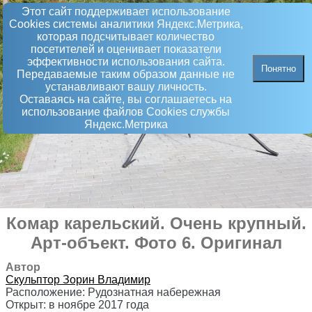
Этот сайт поддерживает использование
Сookies системы аналитики Яндекс.Метрика,
которая подсчитывает количество
посетителей и оценивает показатели
эффективности использования сайта.
Понятно
Передаваемые таким образом данные не
устанавливают вашу личность.
Оставаясь на сайте, вы соглашаетесь на
использование файлов Сookies службы
Яндекс.Метрика
Комар карельский. Очень крупный
.
Арт-объект
. Фото 6. Оригинал
Автор
Скульптор
Зорин Владимир
Расположение:
Рудознатная набережная
Открыт:
в ноябре 2017 года