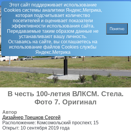
Этот сайт поддерживает использование
Сookies системы аналитики Яндекс.Метрика,
которая подсчитывает количество
посетителей и оценивает показатели
эффективности использования сайта.
Понятно
Передаваемые таким образом данные не
устанавливают вашу личность.
Оставаясь на сайте, вы соглашаетесь на
использование файлов Сookies службы
Яндекс.Метрика
В честь 100-летия ВЛКСМ
.
Стела
.
Фото 7. Оригинал
Автор
Дизайнер
Трешков Сергей
Расположение:
Комсомольский проспект, 15
Открыт:
10 сентября 2019 года