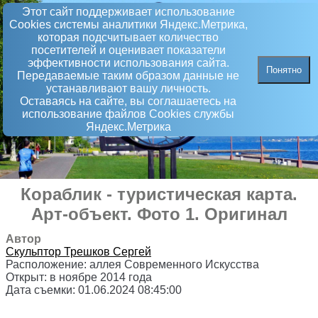
Этот сайт поддерживает использование
Сookies системы аналитики Яндекс.Метрика,
которая подсчитывает количество
посетителей и оценивает показатели
эффективности использования сайта.
Понятно
Передаваемые таким образом данные не
устанавливают вашу личность.
Оставаясь на сайте, вы соглашаетесь на
использование файлов Сookies службы
Яндекс.Метрика
Кораблик - туристическая карта
.
Арт-объект
. Фото 1. Оригинал
Автор
Скульптор
Трешков Сергей
Расположение:
аллея Современного Искусства
Открыт:
в ноябре 2014 года
Дата съемки:
01.06.2024 08:45:00