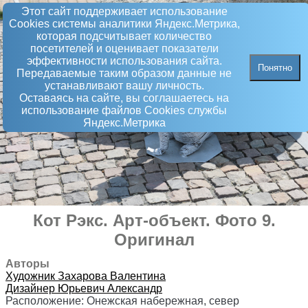
Этот сайт поддерживает использование
Сookies системы аналитики Яндекс.Метрика,
которая подсчитывает количество
посетителей и оценивает показатели
эффективности использования сайта.
Понятно
Передаваемые таким образом данные не
устанавливают вашу личность.
Оставаясь на сайте, вы соглашаетесь на
использование файлов Сookies службы
Яндекс.Метрика
Кот Рэкс
.
Арт-объект
. Фото 9.
Оригинал
Авторы
Художник
Захарова Валентина
Дизайнер
Юрьевич Александр
Расположение:
Онежская набережная, север