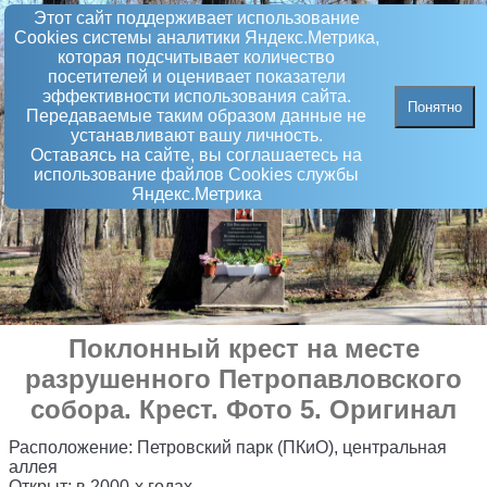
Этот сайт поддерживает использование
Сookies системы аналитики Яндекс.Метрика,
которая подсчитывает количество
посетителей и оценивает показатели
эффективности использования сайта.
Понятно
Передаваемые таким образом данные не
устанавливают вашу личность.
Оставаясь на сайте, вы соглашаетесь на
использование файлов Сookies службы
Яндекс.Метрика
Поклонный крест на месте
разрушенного Петропавловского
собора
.
Крест
. Фото 5. Оригинал
Расположение:
Петровский парк (ПКиО), центральная
аллея
Открыт:
в 2000-х годах