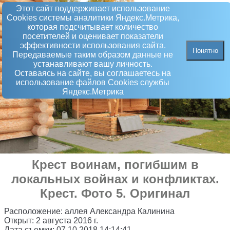
Этот сайт поддерживает использование
Сookies системы аналитики Яндекс.Метрика,
которая подсчитывает количество
посетителей и оценивает показатели
эффективности использования сайта.
Понятно
Передаваемые таким образом данные не
устанавливают вашу личность.
Оставаясь на сайте, вы соглашаетесь на
использование файлов Сookies службы
Яндекс.Метрика
Крест воинам, погибшим в
локальных войнах и конфликтах
.
Крест
. Фото 5. Оригинал
Расположение:
аллея Александра Калинина
Открыт:
2 августа 2016 г.
Дата съемки:
07.10.2018 14:14:41