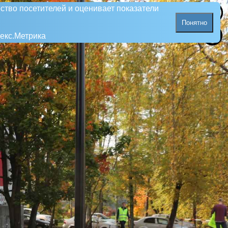
ство посетителей и оценивает показатели
Понятно
екс.Метрика