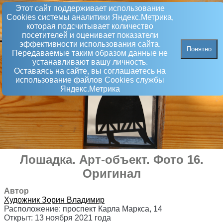
Этот сайт поддерживает использование
Сookies системы аналитики Яндекс.Метрика,
которая подсчитывает количество
посетителей и оценивает показатели
эффективности использования сайта.
Понятно
Передаваемые таким образом данные не
устанавливают вашу личность.
Оставаясь на сайте, вы соглашаетесь на
использование файлов Сookies службы
Яндекс.Метрика
Лошадка
.
Арт-объект
. Фото 16.
Оригинал
Автор
Художник
Зорин Владимир
Расположение:
проспект Карла Маркса, 14
Открыт:
13 ноября 2021 года