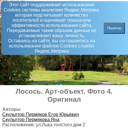
Этот сайт поддерживает использование
Сookies системы аналитики Яндекс.Метрика,
которая подсчитывает количество
посетителей и оценивает показатели
эффективности использования сайта.
Понятно
Передаваемые таким образом данные не
устанавливают вашу личность.
Оставаясь на сайте, вы соглашаетесь на
использование файлов Сookies службы
Яндекс.Метрика
Лосось
.
Арт-объект
. Фото 4.
Оригинал
Авторы
Скульптор
Пермяков Егор Юрьевич
Скульптор
Пермякова Яна
Расположение:
ул.Льва толстого дом 2