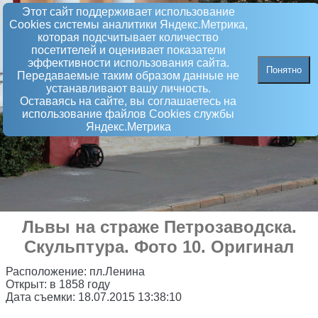
Этот сайт поддерживает использование
Сookies системы аналитики Яндекс.Метрика,
которая подсчитывает количество
посетителей и оценивает показатели
эффективности использования сайта.
Понятно
Передаваемые таким образом данные не
устанавливают вашу личность.
Оставаясь на сайте, вы соглашаетесь на
использование файлов Сookies службы
Яндекс.Метрика
Львы на страже Петрозаводска
.
Скульптура
. Фото 10. Оригинал
Расположение:
пл.Ленина
Открыт:
в 1858 году
Дата съемки:
18.07.2015 13:38:10