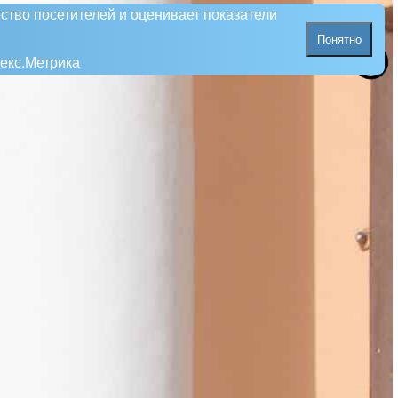
ство посетителей и оценивает показатели
Понятно
екс.Метрика