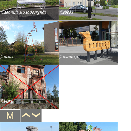
Лавочки молодоженов
Лебедь
Лосось
Лошадка
Лыжи
М