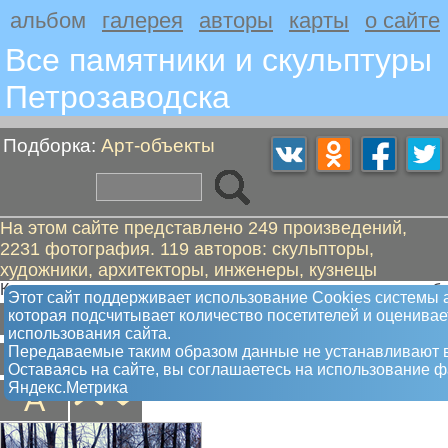
альбом
галерея
авторы
карты
о сайте
Все памятники и скульптуры
Петрозаводскa
Подборка:
Арт-объекты
На этом сайте представлено 249 произведений,
2231 фотография. 119 авторов: скульпторы,
художники, архитекторы, инженеры, кузнецы
Когда трудно определить жанр произведения, то это арт-объ
Этот сайт поддерживает использование Сookies системы 
А
Б
В
Г
Д
Е
З
К
Л
М
Н
О
П
Р
С
Т
Ф
Х
Ч
которая подсчитывает количество посетителей и оценива
использования сайта.
Передаваемые таким образом данные не устанавливают в
Ш
Оставаясь на сайте, вы соглашаетесь на использование 
Яндекс.Метрика
А