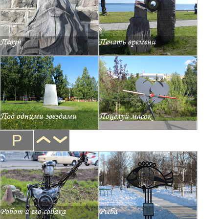
Певун
Печать времени
Под одними звездами
Поцелуй масок
Р
Робот и его собака
Рыба