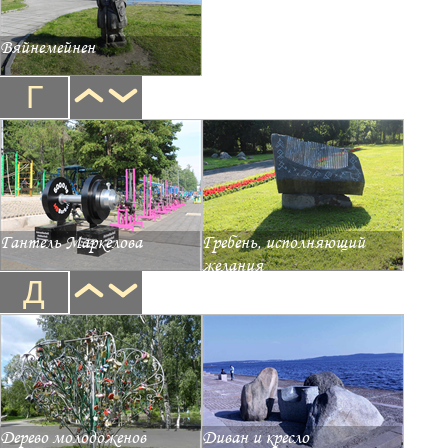
Вяйнемейнен
Г
Гантель Маркелова
Гребень, исполняющий
желания
Д
Дерево молодоженов
Диван и кресло