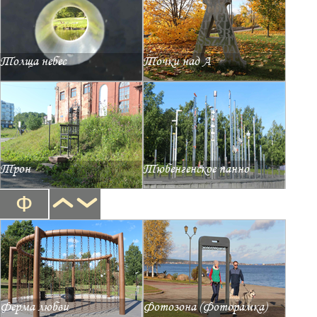
Толща небес
Точки над А
Трон
Тюбенгенское панно
Ф
Ферма любви
Фотозона (Фоторамка)