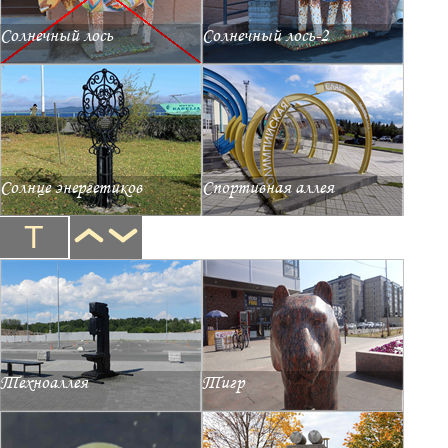
Солнечный лось
Солнечный лось-2
Солнце энергетиков
Спортивная аллея
Т
Техноаллея
Тигр