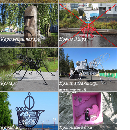
Карельский пахарь
Ковчег Мира
Комар
Комар гигантский,
тракторный
Кораблик
Котопёсый дом