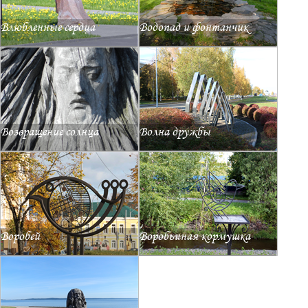
Влюбленные сердца
Водопад и фонтанчик
Возвращение солнца
Волна дружбы
Воробей
Воробьиная кормушка