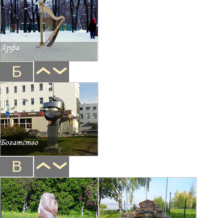
Арфа
Б
Богатство
В