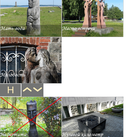
Мать-вода
Место встречи
Молодость
Н
Нефертити
Нулевой километр