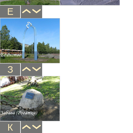
Е
Единство
З
Забава (Рогатка)
К