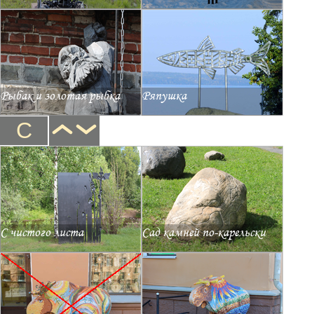
Рыбак и золотая рыбка
Ряпушка
С
С чистого листа
Сад камней по-карельски