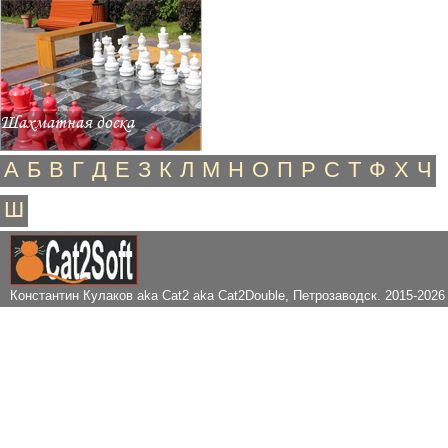
Шахматная доска
А
Б
В
Г
Д
Е
З
К
Л
М
Н
О
П
Р
С
Т
Ф
Х
Ч
Ш
Константин Кулаков aka Cat2 aka Cat2Double
, Петрозаводск. 2015-2026