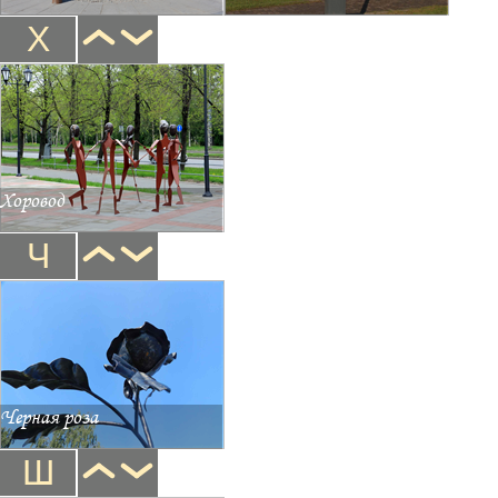
Х
Хоровод
Ч
Черная роза
Ш