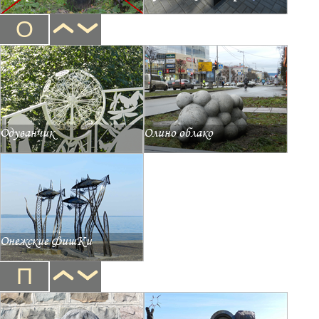
О
Одуванчик
Олино облако
Онежские ФишКи
П