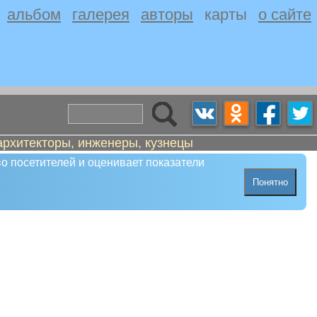
альбом
галерея
авторы
карты
о сайте
архитекторы, инженеры, кузнецы
о посетителей и оценивает показатели
Понятно