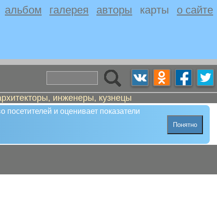
альбом
галерея
авторы
карты
о сайте
архитекторы, инженеры, кузнецы
о посетителей и оценивает показатели
Понятно