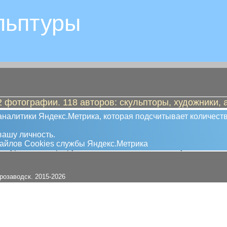
льптуры
 фотографии. 118 авторов: скульпторы, художники, 
кульптур в Петрозаводске
налитики Яндекс.Метрика, которая подсчитывает количеств
ашу личность.
файлов Сookies службы Яндекс.Метрика
е туристкие маршруты от памятника к памятнику
трозаводск. 2015-2026