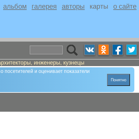
альбом
галерея
авторы
карты
о сайте
архитекторы, инженеры, кузнецы
о посетителей и оценивает показатели
Понятно