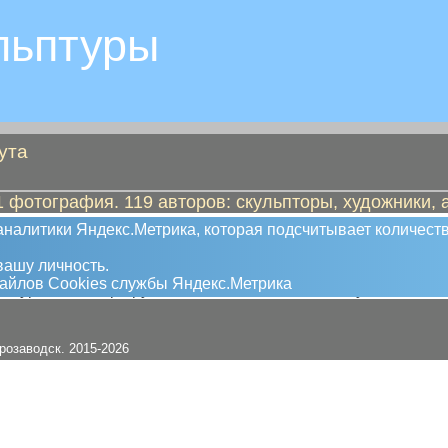
льптуры
ута
 фотография. 119 авторов: скульпторы, художники, 
кульптур в Петрозаводске
налитики Яндекс.Метрика, которая подсчитывает количеств
ашу личность.
файлов Сookies службы Яндекс.Метрика
е туристкие маршруты от памятника к памятнику
трозаводск. 2015-2026