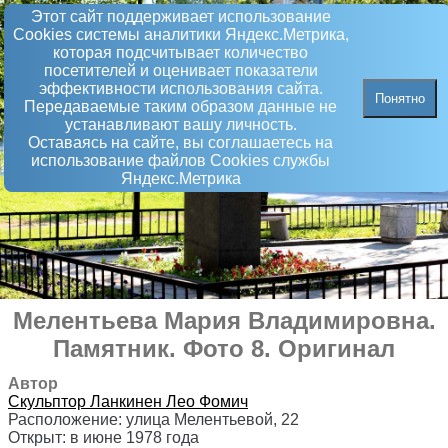
Этот сайт поддерживает использование
Сookies системы аналитики Яндекс.Метрика,
которая подсчитывает количество
посетителей и оценивает показатели
эффективности использования сайта.
Понятно
Передаваемые таким образом данные не
устанавливают вашу личность.
Оставаясь на сайте, вы соглашаетесь на
использование файлов Сookies службы
Яндекс.Метрика
Мелентьева Мария Владимировна
.
Памятник
. Фото 8. Оригинал
Автор
Скульптор
Ланкинен Лео Фомич
Расположение:
улица Мелентьевой, 22
Открыт:
в июне 1978 года