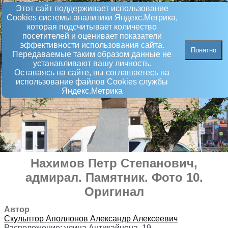
Этот сайт поддерживает использование
Сookies системы аналитики Яндекс.Метрика,
которая подсчитывает количество
посетителей и оценивает показатели
эффективности использования сайта.
Понятно
Передаваемые таким образом данные не
устанавливают вашу личность.
Оставаясь на сайте, вы соглашаетесь на
использование файлов Сookies службы
Яндекс.Метрика
Нахимов Петр Степанович,
адмирал
.
Памятник
. Фото 10.
Оригинал
Автор
Скульптор
Аполлонов Александр Алексеевич
Расположение:
улица Антикайнена, 19