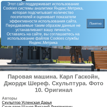
Этот сайт поддерживает использование
Сookies системы аналитики Яндекс.Метрика,
которая подсчитывает количество
посетителей и оценивает показатели
эффективности использования сайта.
Понятно
Передаваемые таким образом данные не
устанавливают вашу личность.
Оставаясь на сайте, вы соглашаетесь на
использование файлов Сookies службы
Яндекс.Метрика
Паровая машина. Карл Гаскойн,
Джордж Шереф
.
Скульптура
. Фото
10. Оригинал
Авторы
Скульптор
Успенская Дарья
Скульптор
Шанов Виталий Дмитриевич