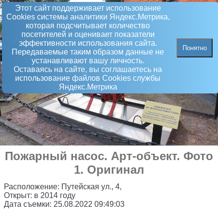
Этот сайт поддерживает использование
Сookies системы аналитики Яндекс.Метрика,
которая подсчитывает количество
посетителей и оценивает показатели
эффективности использования сайта.
Понятно
Передаваемые таким образом данные не
устанавливают вашу личность.
Оставаясь на сайте, вы соглашаетесь на
использование файлов Сookies службы
Яндекс.Метрика
Пожарный насос
.
Арт-объект
. Фото
1. Оригинал
Расположение:
Путейская ул., 4,
Открыт:
в 2014 году
Дата съемки:
25.08.2022 09:49:03