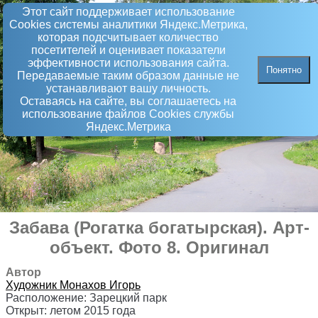
Этот сайт поддерживает использование
Сookies системы аналитики Яндекс.Метрика,
которая подсчитывает количество
посетителей и оценивает показатели
эффективности использования сайта.
Понятно
Передаваемые таким образом данные не
устанавливают вашу личность.
Оставаясь на сайте, вы соглашаетесь на
использование файлов Сookies службы
Яндекс.Метрика
Забава (Рогатка богатырская)
.
Арт-
объект
. Фото 8. Оригинал
Автор
Художник
Монахов Игорь
Расположение:
Зарецкий парк
Открыт:
летом 2015 года